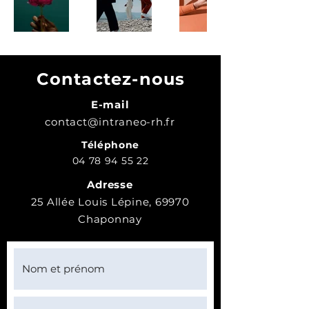
Contactez-nous
E-mail
contact@intraneo-rh.fr
Téléphone
04 78 94 55 22
Adresse
25 Allée Louis Lépine, 69970
Chaponnay